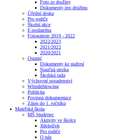
Foto ze družiny
Dokumenty pro družinu
Úřední deska
Pro rodiče
Školní akce
E-podatelna
Fotogalerie 2019 - 2022
2022⁄2023
2021⁄2022
2020⁄2021
Ostatní
Dokumenty ke stažení
Naučná stezka
Školská rada
Výchovné poradenství
Whistleblowing
Publicita
Povinná dokumentace
Zápis do 1. ročníku
Mateřská škola
MŠ Studenec
Aktivity ve školce
Jídelníček
Pro rodiče
O nás