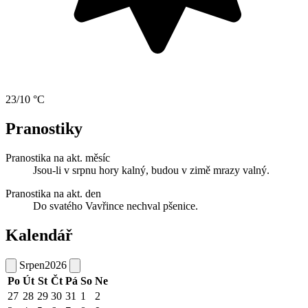
23/10 °C
Pranostiky
Pranostika na akt. měsíc
Jsou-li v srpnu hory kalný, budou v zimě mrazy valný.
Pranostika na akt. den
Do svatého Vavřince nechval pšenice.
Kalendář
Srpen
2026
Po
Út
St
Čt
Pá
So
Ne
27
28
29
30
31
1
2