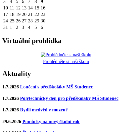
3
4
5
6
7
8
9
10
11
12
13
14
15
16
17
18
19
20
21
22
23
24
25
26
27
28
29
30
31
1
2
3
4
5
6
Virtuální prohlídka
Prohlédněte si naši školu
Aktuality
1.7.2026
Loučení s předškoláky MŠ Studenec
1.7.2026
Polytechnický den pro předškoláky MŠ Studenec
1.7.2026
Bydlí medvěd v muzeu?
29.6.2026
Pomůcky na nový školní rok