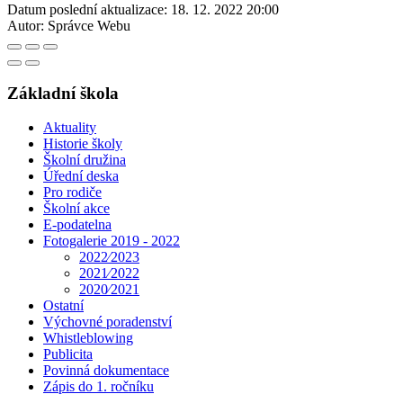
Datum poslední aktualizace:
18. 12. 2022 20:00
Autor:
Správce Webu
Základní škola
Aktuality
Historie školy
Školní družina
Úřední deska
Pro rodiče
Školní akce
E-podatelna
Fotogalerie 2019 - 2022
2022⁄2023
2021⁄2022
2020⁄2021
Ostatní
Výchovné poradenství
Whistleblowing
Publicita
Povinná dokumentace
Zápis do 1. ročníku