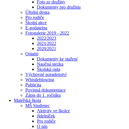
Foto ze družiny
Dokumenty pro družinu
Úřední deska
Pro rodiče
Školní akce
E-podatelna
Fotogalerie 2019 - 2022
2022⁄2023
2021⁄2022
2020⁄2021
Ostatní
Dokumenty ke stažení
Naučná stezka
Školská rada
Výchovné poradenství
Whistleblowing
Publicita
Povinná dokumentace
Zápis do 1. ročníku
Mateřská škola
MŠ Studenec
Aktivity ve školce
Jídelníček
Pro rodiče
O nás