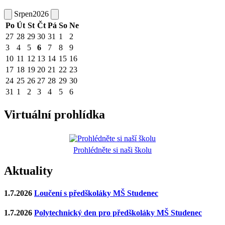
Srpen
2026
Po
Út
St
Čt
Pá
So
Ne
27
28
29
30
31
1
2
3
4
5
6
7
8
9
10
11
12
13
14
15
16
17
18
19
20
21
22
23
24
25
26
27
28
29
30
31
1
2
3
4
5
6
Virtuální prohlídka
Prohlédněte si naši školu
Aktuality
1.7.2026
Loučení s předškoláky MŠ Studenec
1.7.2026
Polytechnický den pro předškoláky MŠ Studenec