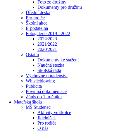
Foto ze družiny
Dokumenty pro družinu
Úřední deska
Pro rodiče
Školní akce
E-podatelna
Fotogalerie 2019 - 2022
2022⁄2023
2021⁄2022
2020⁄2021
Ostatní
Dokumenty ke stažení
Naučná stezka
Školská rada
Výchovné poradenství
Whistleblowing
Publicita
Povinná dokumentace
Zápis do 1. ročníku
Mateřská škola
MŠ Studenec
Aktivity ve školce
Jídelníček
Pro rodiče
O nás