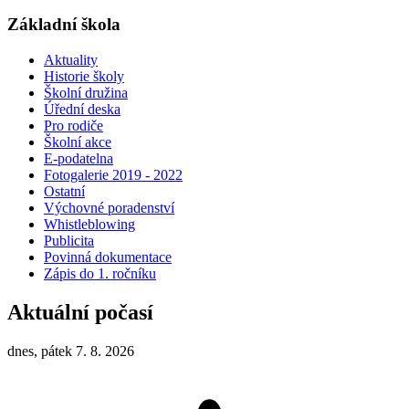
Základní škola
Aktuality
Historie školy
Školní družina
Úřední deska
Pro rodiče
Školní akce
E-podatelna
Fotogalerie 2019 - 2022
Ostatní
Výchovné poradenství
Whistleblowing
Publicita
Povinná dokumentace
Zápis do 1. ročníku
Aktuální počasí
dnes, pátek 7. 8. 2026