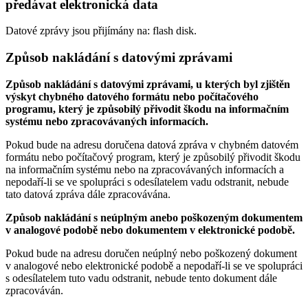
předávat elektronická data
Datové zprávy jsou přijímány na:
flash disk.
Způsob nakládání s datovými zprávami
Způsob nakládání s datovými zprávami, u kterých byl zjištěn
výskyt chybného datového formátu nebo počítačového
programu, který je způsobilý přivodit škodu na informačním
systému nebo zpracovávaných informacích.
Pokud bude na adresu doručena datová zpráva v chybném datovém
formátu nebo počítačový program, který je způsobilý přivodit škodu
na informačním systému nebo na zpracovávaných informacích a
nepodaří-li se ve spolupráci s odesílatelem vadu odstranit, nebude
tato datová zpráva dále zpracovávána.
Způsob nakládání s neúplným anebo poškozeným dokumentem
v analogové podobě nebo dokumentem v elektronické podobě.
Pokud bude na adresu doručen neúplný nebo poškozený dokument
v analogové nebo elektronické podobě a nepodaří-li se ve spolupráci
s odesílatelem tuto vadu odstranit, nebude tento dokument dále
zpracováván.