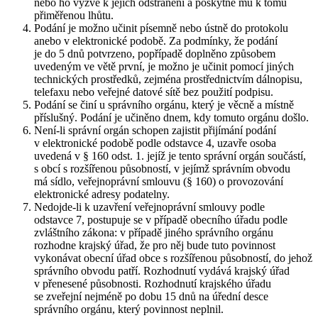
nebo ho vyzve k jejich odstranění a poskytne mu k tomu
přiměřenou lhůtu.
Podání je možno učinit písemně nebo ústně do protokolu
anebo v elektronické podobě. Za podmínky, že podání
je do 5 dnů potvrzeno, popřípadě doplněno způsobem
uvedeným ve větě první, je možno je učinit pomocí jiných
technických prostředků, zejména prostřednictvím dálnopisu,
telefaxu nebo veřejné datové sítě bez použití podpisu.
Podání se činí u správního orgánu, který je věcně a místně
příslušný. Podání je učiněno dnem, kdy tomuto orgánu došlo.
Není-li správní orgán schopen zajistit přijímání podání
v elektronické podobě podle odstavce 4, uzavře osoba
uvedená v § 160 odst. 1. jejíž je tento správní orgán součástí,
s obcí s rozšířenou působností, v jejímž správním obvodu
má sídlo, veřejnoprávní smlouvu (§ 160) o provozování
elektronické adresy podatelny.
Nedojde-li k uzavření veřejnoprávní smlouvy podle
odstavce 7, postupuje se v případě obecního úřadu podle
zvláštního zákona: v případě jiného správního orgánu
rozhodne krajský úřad, že pro něj bude tuto povinnost
vykonávat obecní úřad obce s rozšířenou působností, do jehož
správního obvodu patří. Rozhodnutí vydává krajský úřad
v přenesené působnosti. Rozhodnutí krajského úřadu
se zveřejní nejméně po dobu 15 dnů na úřední desce
správního orgánu, který povinnost neplnil.