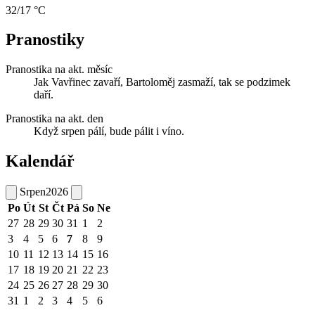
32/17 °C
Pranostiky
Pranostika na akt. měsíc
Jak Vavřinec zavaří, Bartoloměj zasmaží, tak se podzimek
daří.
Pranostika na akt. den
Když srpen pálí, bude pálit i víno.
Kalendář
Srpen
2026
Po
Út
St
Čt
Pá
So
Ne
27
28
29
30
31
1
2
3
4
5
6
7
8
9
10
11
12
13
14
15
16
17
18
19
20
21
22
23
24
25
26
27
28
29
30
31
1
2
3
4
5
6