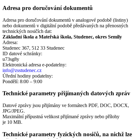
Adresa pro doručování dokumentů
Adresa pro doručování dokumentů v analogové podobě (listiny)
nebo dokumentů v digitální podobě předávaných na přenosných
technických nosičích dat:
Základní škola a Mateřská škola, Studenec, okres Semily
Adresa:
Studenec 367, 512 33 Studenec
ID datové schránky:
u73sg8y
Elektronická adresa e‑podatelny:
info@zsstudenec.cz
Úřední hodiny podatelny:
Pondělí: 8:00 – 9:00
Technické parametry přijímaných datových zpráv
Datové zprávy jsou přijímány ve formátech
PDF, DOC, DOCX,
JPG/JPEG.
Maximální přípustná velikost přijímané zprávy nebo přílohy
je
10 MB
.
Technické parametry fyzických nosičů, na nichž lze