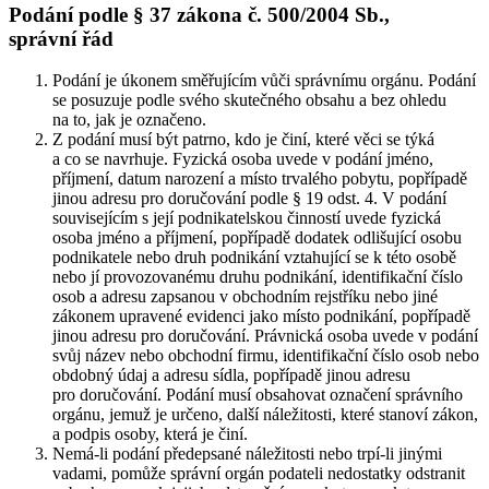
Podání podle § 37 zákona č. 500/2004 Sb.,
správní řád
Podání je úkonem směřujícím vůči správnímu orgánu. Podání
se posuzuje podle svého skutečného obsahu a bez ohledu
na to, jak je označeno.
Z podání musí být patrno, kdo je činí, které věci se týká
a co se navrhuje. Fyzická osoba uvede v podání jméno,
příjmení, datum narození a místo trvalého pobytu, popřípadě
jinou adresu pro doručování podle § 19 odst. 4. V podání
souvisejícím s její podnikatelskou činností uvede fyzická
osoba jméno a příjmení, popřípadě dodatek odlišující osobu
podnikatele nebo druh podnikání vztahující se k této osobě
nebo jí provozovanému druhu podnikání, identifikační číslo
osob a adresu zapsanou v obchodním rejstříku nebo jiné
zákonem upravené evidenci jako místo podnikání, popřípadě
jinou adresu pro doručování. Právnická osoba uvede v podání
svůj název nebo obchodní firmu, identifikační číslo osob nebo
obdobný údaj a adresu sídla, popřípadě jinou adresu
pro doručování. Podání musí obsahovat označení správního
orgánu, jemuž je určeno, další náležitosti, které stanoví zákon,
a podpis osoby, která je činí.
Nemá-li podání předepsané náležitosti nebo trpí-li jinými
vadami, pomůže správní orgán podateli nedostatky odstranit