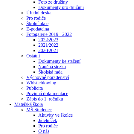
Foto ze družiny
Dokumenty pro družinu
Úřední deska
Pro rodiče
Školní akce
E-podatelna
Fotogalerie 2019 - 2022
2022⁄2023
2021⁄2022
2020⁄2021
Ostatní
Dokumenty ke stažení
Naučná stezka
Školská rada
Výchovné poradenství
Whistleblowing
Publicita
Povinná dokumentace
Zápis do 1. ročníku
Mateřská škola
MŠ Studenec
Aktivity ve školce
Jídelníček
Pro rodiče
O nás