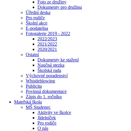
Foto ze družiny
Dokumenty pro družinu
Úřední deska
Pro rodiče
Školní akce
E-podatelna
Fotogalerie 2019 - 2022
2022⁄2023
2021⁄2022
2020⁄2021
Ostatní
Dokumenty ke stažení
Naučná stezka
Školská rada
Výchovné poradenství
Whistleblowing
Publicita
Povinná dokumentace
Zápis do 1. ročníku
Mateřská škola
MŠ Studenec
Aktivity ve školce
Jídelníček
Pro rodiče
O nás