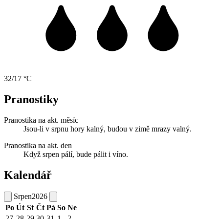
32/17 °C
Pranostiky
Pranostika na akt. měsíc
Jsou-li v srpnu hory kalný, budou v zimě mrazy valný.
Pranostika na akt. den
Když srpen pálí, bude pálit i víno.
Kalendář
Srpen
2026
Po
Út
St
Čt
Pá
So
Ne
27
28
29
30
31
1
2