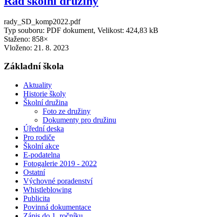
Řád školní družiny
rady_SD_komp2022.pdf
Typ souboru: PDF dokument, Velikost: 424,83 kB
Staženo: 858×
Vloženo:
21. 8. 2023
Základní škola
Aktuality
Historie školy
Školní družina
Foto ze družiny
Dokumenty pro družinu
Úřední deska
Pro rodiče
Školní akce
E-podatelna
Fotogalerie 2019 - 2022
Ostatní
Výchovné poradenství
Whistleblowing
Publicita
Povinná dokumentace
Zápis do 1. ročníku