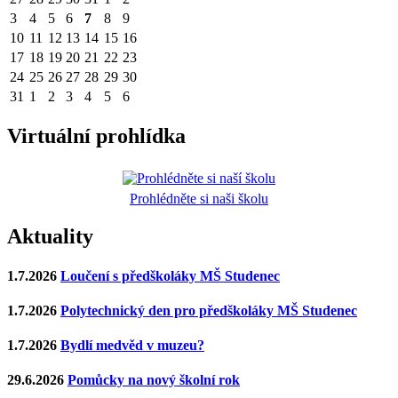
3
4
5
6
7
8
9
10
11
12
13
14
15
16
17
18
19
20
21
22
23
24
25
26
27
28
29
30
31
1
2
3
4
5
6
Virtuální prohlídka
Prohlédněte si naši školu
Aktuality
1.7.2026
Loučení s předškoláky MŠ Studenec
1.7.2026
Polytechnický den pro předškoláky MŠ Studenec
1.7.2026
Bydlí medvěd v muzeu?
29.6.2026
Pomůcky na nový školní rok