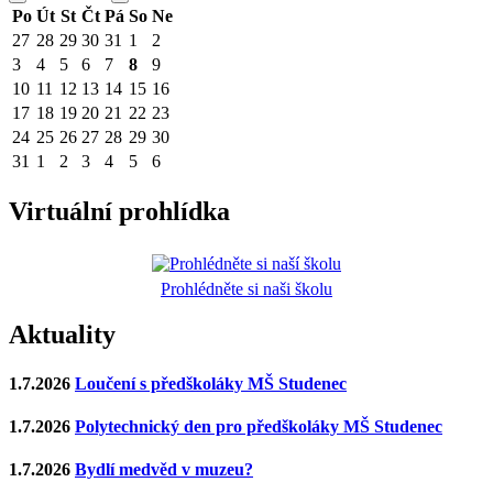
Po
Út
St
Čt
Pá
So
Ne
27
28
29
30
31
1
2
3
4
5
6
7
8
9
10
11
12
13
14
15
16
17
18
19
20
21
22
23
24
25
26
27
28
29
30
31
1
2
3
4
5
6
Virtuální prohlídka
Prohlédněte si naši školu
Aktuality
1.7.2026
Loučení s předškoláky MŠ Studenec
1.7.2026
Polytechnický den pro předškoláky MŠ Studenec
1.7.2026
Bydlí medvěd v muzeu?