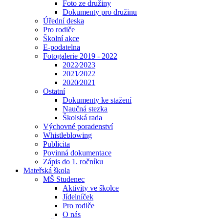
Foto ze družiny
Dokumenty pro družinu
Úřední deska
Pro rodiče
Školní akce
E-podatelna
Fotogalerie 2019 - 2022
2022⁄2023
2021⁄2022
2020⁄2021
Ostatní
Dokumenty ke stažení
Naučná stezka
Školská rada
Výchovné poradenství
Whistleblowing
Publicita
Povinná dokumentace
Zápis do 1. ročníku
Mateřská škola
MŠ Studenec
Aktivity ve školce
Jídelníček
Pro rodiče
O nás