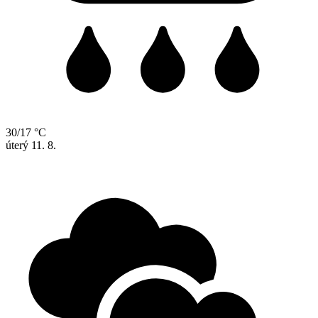
30/17 °C
úterý
11. 8.