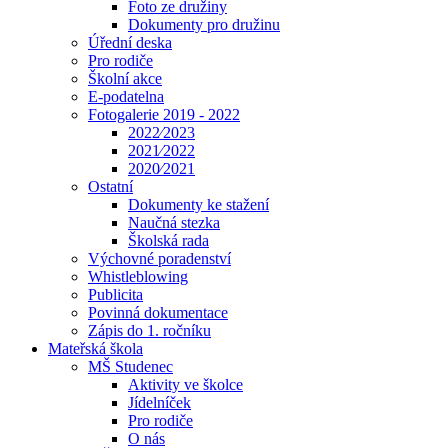
Foto ze družiny
Dokumenty pro družinu
Úřední deska
Pro rodiče
Školní akce
E-podatelna
Fotogalerie 2019 - 2022
2022⁄2023
2021⁄2022
2020⁄2021
Ostatní
Dokumenty ke stažení
Naučná stezka
Školská rada
Výchovné poradenství
Whistleblowing
Publicita
Povinná dokumentace
Zápis do 1. ročníku
Mateřská škola
MŠ Studenec
Aktivity ve školce
Jídelníček
Pro rodiče
O nás