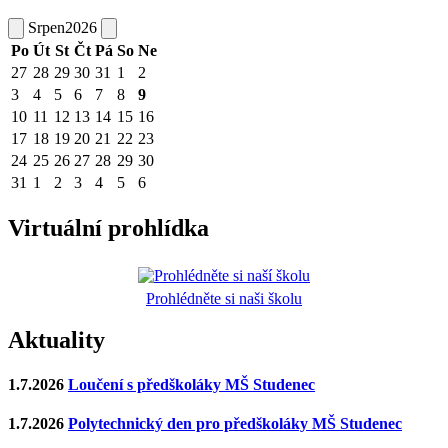
Srpen
2026
Po
Út
St
Čt
Pá
So
Ne
27
28
29
30
31
1
2
3
4
5
6
7
8
9
10
11
12
13
14
15
16
17
18
19
20
21
22
23
24
25
26
27
28
29
30
31
1
2
3
4
5
6
Virtuální prohlídka
Prohlédněte si naši školu
Aktuality
1.7.2026
Loučení s předškoláky MŠ Studenec
1.7.2026
Polytechnický den pro předškoláky MŠ Studenec