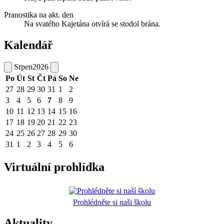
Pranostika na akt. den
Na svatého Kajetána otvírá se stodol brána.
Kalendář
Srpen
2026
Po
Út
St
Čt
Pá
So
Ne
27
28
29
30
31
1
2
3
4
5
6
7
8
9
10
11
12
13
14
15
16
17
18
19
20
21
22
23
24
25
26
27
28
29
30
31
1
2
3
4
5
6
Virtuální prohlídka
Prohlédněte si naši školu
Aktuality