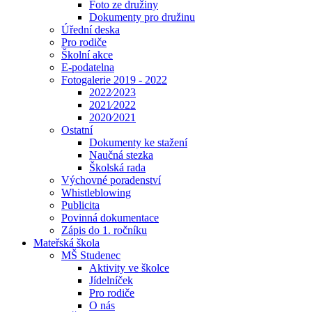
Foto ze družiny
Dokumenty pro družinu
Úřední deska
Pro rodiče
Školní akce
E-podatelna
Fotogalerie 2019 - 2022
2022⁄2023
2021⁄2022
2020⁄2021
Ostatní
Dokumenty ke stažení
Naučná stezka
Školská rada
Výchovné poradenství
Whistleblowing
Publicita
Povinná dokumentace
Zápis do 1. ročníku
Mateřská škola
MŠ Studenec
Aktivity ve školce
Jídelníček
Pro rodiče
O nás