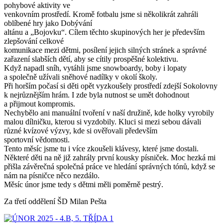
pohybové aktivity ve
venkovním prostředí. Kromě fotbalu jsme si několikrát zahráli
oblíbené hry jako Dobývání
altánu a „Bojovku“. Cílem těchto skupinových her je především
zlepšování celkové
komunikace mezi dětmi, posílení jejich silných stránek a správné
zařazení slabších dětí, aby se cítily prospěšné kolektivu.
Když napadl sníh, vytáhli jsme snowboardy, boby i lopaty
a společně užívali sněhové nadílky v okolí školy.
Při horším počasí si děti opět vyzkoušely prostředí zdejší Sokolovny
k nejrůznějším hrám. I zde byla nutnost se umět dohodnout
a přijmout kompromis.
Nechybělo ani manuální tvoření v naší družině, kde holky vyrobily
malou dílničku, kterou si vyzdobily. Kluci si mezi sebou dávali
různé kvízové výzvy, kde si ověřovali především
sportovní vědomosti.
Tento měsíc jsme tu i více zkoušeli klávesy, které jsme dostali.
Některé děti na ně již zahrály první kousky písniček. Moc hezká mi
přišla závěrečná společná práce ve hledání správných tónů, když se
nám na písničce něco nezdálo.
Měsíc únor jsme tedy s dětmi měli poměrně pestrý.
Za třetí oddělení ŠD Milan Pešta